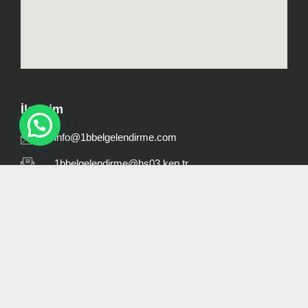
İletişim
info@1bbelgelendirme.com
1bbelgelendirme@hs03.kep.tr
0530 832 60 16
Yenikaraman Mah. 4. Kantar Sok. Asya İşhanı No:2
Hızlı Menü
Hakkımızda