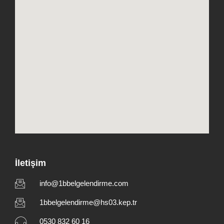
İletişim
info@1bbelgelendirme.com
1bbelgelendirme@hs03.kep.tr
0530 832 60 16