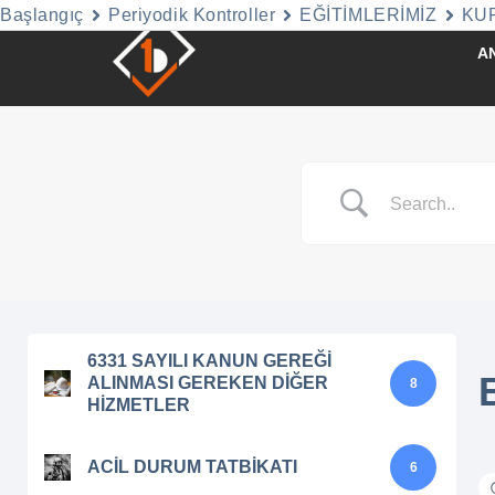
Başlangıç
Periyodik Kontroller
EĞİTİMLERİMİZ
KU
A
İçeriğe
geç
6331 SAYILI KANUN GEREĞİ
ALINMASI GEREKEN DİĞER
8
HİZMETLER
ACİL DURUM TATBİKATI
6