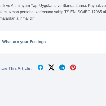
elik ve Alüminyum Yapı Uygulama ve Standartlarına, Kaynak ve
akim uzman personel kadrosuna sahip TS EN ISO/IEC 17065 akre
rmalardan alınmalıdır.
What are your Feelings
hare This Article :