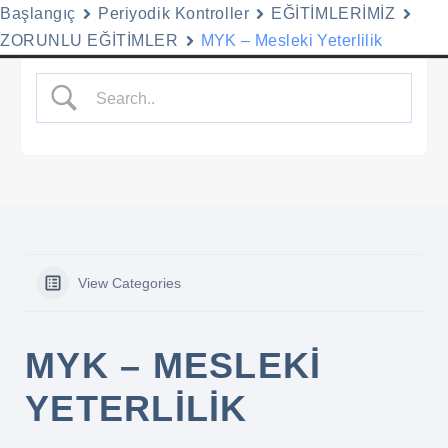
Başlangıç
Periyodik Kontroller
EĞİTİMLERİMİZ
Menu
ZORUNLU EĞİTİMLER
MYK – Mesleki Yeterlilik
İçeriğe
geç
View Categories
MYK – MESLEKI
YETERLILIK