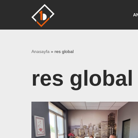
A
İçeriğe
geç
Anasayfa
»
res global
res global