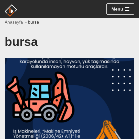
Menu
İçeriğe
Anasayfa
»
bursa
geç
bursa