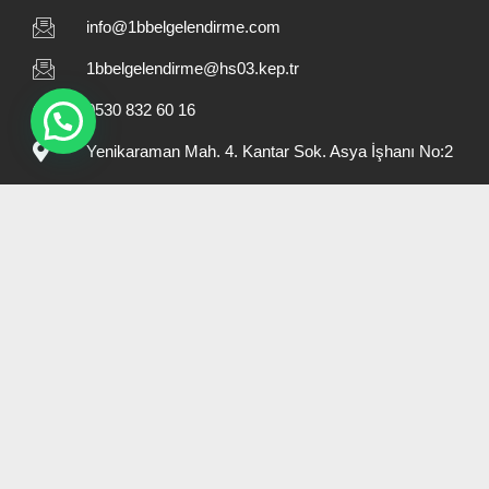
info@1bbelgelendirme.com
1bbelgelendirme@hs03.kep.tr
0530 832 60 16
Yenikaraman Mah. 4. Kantar Sok. Asya İşhanı No:2
Hızlı Menü
Hakkımızda
Referanslarımız
İletişim
Kişisel Verilerin Korunması